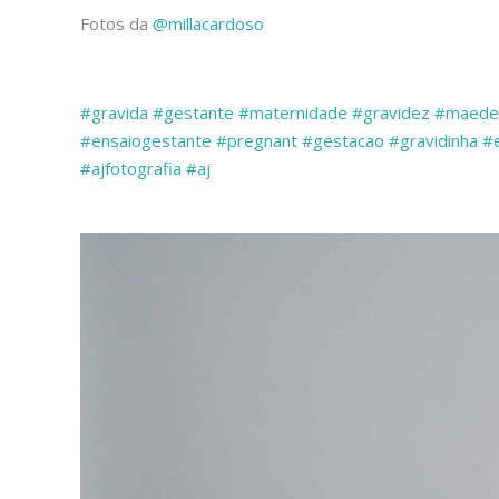
Fotos da
@millacardoso
#gravida
#gestante
#maternidade
#gravidez
#maede
#ensaiogestante
#pregnant
#gestacao
#gravidinha
#
#ajfotografia
#aj