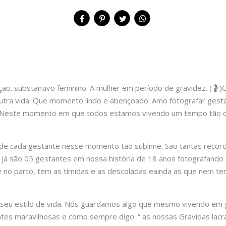
o. substantivo feminino. A mulher em período de gravidez. (🤰)C
outra vida. Que momento lindo e abençoado. Amo fotografar gest
orça. Neste momento em que todos estamos vivendo um tempo tão 
e cada gestante nesse momento tão sublime. São tantas record
, já são 05 gestantes em nossa história de 18 anos fotografando 
no parto, tem as tímidas e as descoladas eainda as que nem t
o seu estilo de vida. Nós guardamos algo que mesmo vivendo em
tes maravilhosas e como sempre digo: “ as nossas Grávidas lacram”