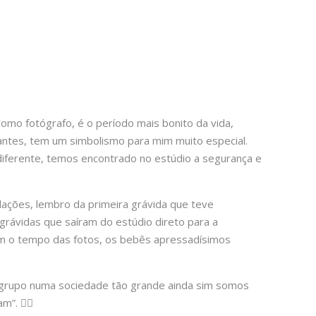
omo fotógrafo, é o período mais bonito da vida,
antes, tem um simbolismo para mim muito especial.
diferente, temos encontrado no estúdio a segurança e
ações, lembro da primeira grávida que teve
grávidas que saíram do estúdio direto para a
em o tempo das fotos, os bebês apressadísimos
 grupo numa sociedade tão grande ainda sim somos
. 🦸‍♀️