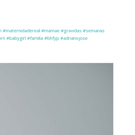
m
#maternidadereal
#mamae
#gravidas
#semanas
rn
#babygirl
#familia
#bhfyp
#adrianojose