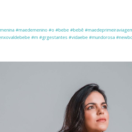
menina
#maedemenino
#o
#bebe
#bebê
#maedeprimeiraviage
enxovaldebebe
#m
#grgestantes
#vidaebe
#mundorosa
#newbo